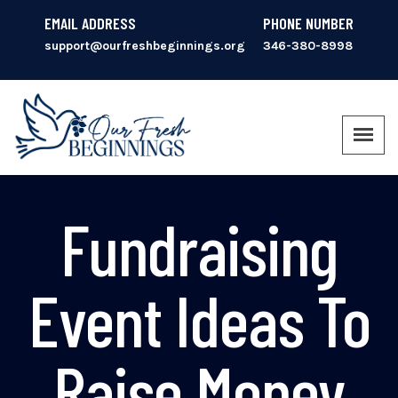
EMAIL ADDRESS
PHONE NUMBER
support@ourfreshbeginnings.org
346-380-8998
Fundraising
Event Ideas To
Raise Money